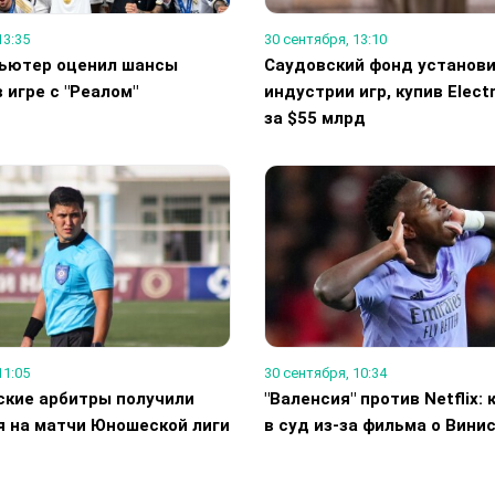
13:35
30 сентября, 13:10
ьютер оценил шансы
Саудовский фонд установи
в игре с "Реалом"
индустрии игр, купив Electr
за $55 млрд
11:05
30 сентября, 10:34
ские арбитры получили
"Валенсия" против Netflix: 
я на матчи Юношеской лиги
в суд из-за фильма о Вини