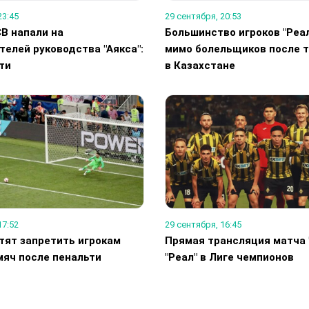
23:45
29 сентября, 20:53
В напали на
Большинство игроков "Реа
елей руководства "Аякса":
мимо болельщиков после 
ти
в Казахстане
17:52
29 сентября, 16:45
тят запретить игрокам
Прямая трансляция матча 
мяч после пенальти
"Реал" в Лиге чемпионов