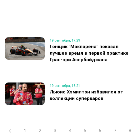
19 сентября, 17:29
Гонщик "Макларена" показал
лучшее время в первой практике
Гран‑при Азербайджана
19 сентября, 15:21
Льюис Хэмилтон избавился от
коллекции суперкаров
1
2
3
4
5
6
7
8