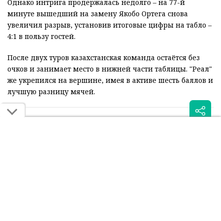
Однако интрига продержалась недолго – на 77-й
минуте вышедший на замену Якобо Ортега снова
увеличил разрыв, установив итоговые цифры на табло –
4:1 в пользу гостей.
После двух туров казахстанская команда остаётся без
очков и занимает место в нижней части таблицы. "Реал"
же укрепился на вершине, имея в активе шесть баллов и
лучшую разницу мячей.
Читайте также:
Суперкомпьютер оценил
"Реал" заплатил сотни
шансы "Кайрата" в игре с
тысяч евро за тишину в
"Реалом"
алматинском отеле