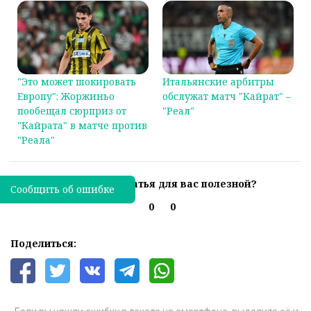
"Это может шокировать
Итальянские арбитры
Европу": Жоржиньо
обслужат матч "Кайрат" –
пообещал сюрприз от
"Реал"
"Кайрата" в матче против
"Реала"
Была ли эта статья для вас полезной?
Сообщить об ошибке
0
0
Поделиться: