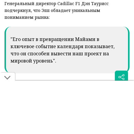
Генеральный директор Cadillac F1 Дэн Таурисс
подчеркнул, что Эпп обладает уникальным
пониманием рынка:
"Его опыт в превращении Майами в
ключевое событие календаря показывает,
что он способен вывести наш проект на
мировой уровень".
Новый топ-менеджер имеет богатый опыт в автоспорте:
он работал в NASCAR-команде Hall of Fame Racing и в
Chip Ganassi Racing, занимая должности, связанные с
бизнес-развитием и операциями. Сам Эпп отметил, что
считает объединение США и Формулы 1 уникальной
возможностью, а проект Cadillac – глобальным вызовом,
где американские традиции будут сочетаться с
международным масштабом.