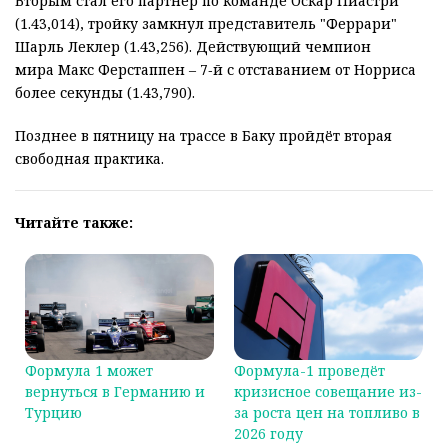
Вторым стал его партнёр по команде Оскар Пиастри
(1.43,014), тройку замкнул представитель "Феррари"
Шарль Леклер (1.43,256). Действующий чемпион
мира Макс Ферстаппен – 7‑й с отставанием от Норриса
более секунды (1.43,790).
Позднее в пятницу на трассе в Баку пройдёт вторая
свободная практика.
Читайте также:
Формула 1 может
Формула-1 проведёт
вернуться в Германию и
кризисное совещание из-
Турцию
за роста цен на топливо в
2026 году