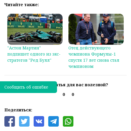
Читайте также:
"Астон Мартин"
Отец действующего
подпишет одного из экс-
чемпиона Формулы-1
стратегов "Ред Булл"
спустя 17 лет снова стал
чемпионом
Была ли эта статья для вас полезной?
Сообщить об ошибке
0
0
Поделиться: