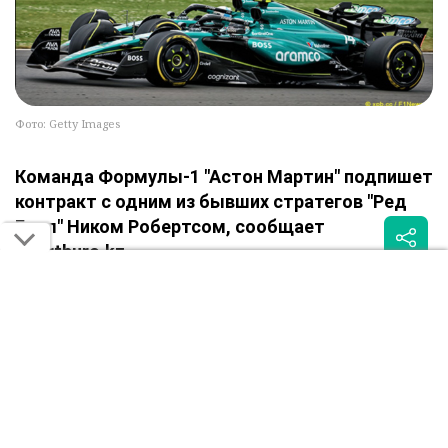
Фото: Getty Images
Команда Формулы-1 "Астон Мартин" подпишет
контракт с одним из бывших стратегов "Ред
Булл" Ником Робертсом, сообщает
Sportburo.kz.
Об этом передаёт издание PlanetF1.
Как информирует источник, Робертс присоединится к
команде в 2026 году после обязательного годового
отпуска.
Робертс с 2024 года работал в роли главного стратега