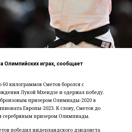
а Олимпийских играх, сообщает
до 60 килограммов Сметов
боролся
с
ождения Лукой Мхеидзе и одержал победу
.
я бронзовым призером Олимиады-2020 в
мпионата Европы-2023.
К слову, Сметов до
и серебряным призером Олимпиады.
етов победил нидерландского дзюдоиста