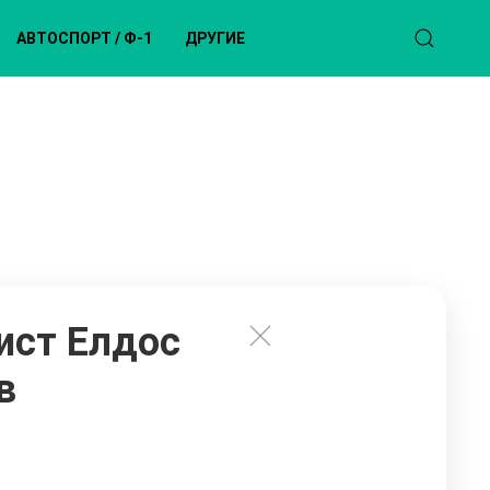
АВТОСПОРТ / Ф-1
ДРУГИЕ
ист Елдос
в