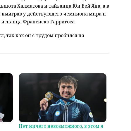
ьшота Халматова и тайванца Юн Вей Яна, а в
, выиграв у действующего чемпиона мира и
 испанца Франсиско Гарригоса.
л, так как он с трудом пробился на
Нет ничего невозможного, в этом я