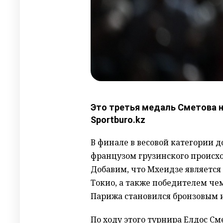
Это третья медаль Сметова н
Sportburo.kz
В финале в весовой категории 
французом грузинского происх
Добавим, что Мхеидзе являетс
Токио, а также победителем че
Парижа становился бронзовым 
П
о ходу
этого
турнира Елдос См