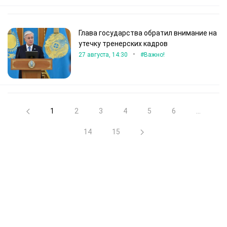
Глава государства обратил внимание на
утечку тренерских кадров
•
27 августа, 14:30
#Важно!
1
2
3
4
5
6
...
14
15