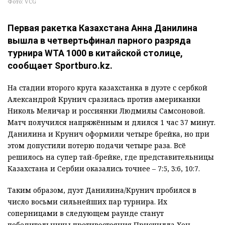
Фото: VCG
Первая ракетка Казахстана Анна Данилина
вышла в четвертьфинал парного разряда
турнира WTA 1000 в китайской столице,
сообщает Sportburo.kz.
На стадии второго круга казахстанка в дуэте с сербкой
Александрой Крунич сразилась против американки
Николь Меличар и россиянки Людмилы Самсоновой.
Матч получился напряжённым и длился 1 час 37 минут.
Данилина и Крунич оформили четыре брейка, но при
этом допустили потерю подачи четыре раза. Всё
решилось на супер тай-брейке, где представительницы
Казахстана и Сербии оказались точнее – 7:5, 3:6, 10:7.
Таким образом, дуэт Данилина/Крунич пробился в
число восьми сильнейших пар турнира. Их
соперницами в следующем раунде станут
победительницы противостояния Присцилла Хон