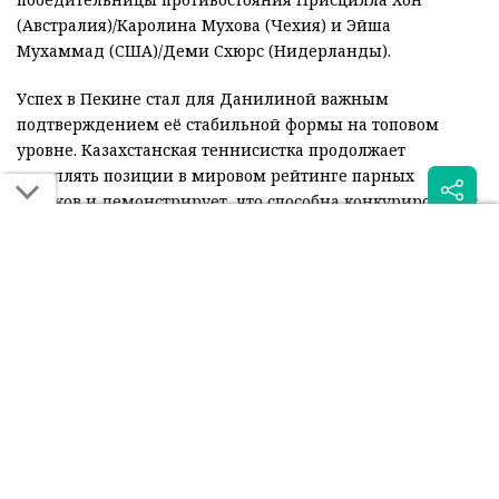
(Австралия)/Каролина Мухова (Чехия) и Эйша
Мухаммад (США)/Деми Схюрс (Нидерланды).
Успех в Пекине стал для Данилиной важным
подтверждением её стабильной формы на топовом
уровне. Казахстанская теннисистка продолжает
укреплять позиции в мировом рейтинге парных
игроков и демонстрирует, что способна конкурировать с
лидерами тура.
Читайте также:
Казахстанец начал с
Вторая ракетка
победы на
Казахстана наконец