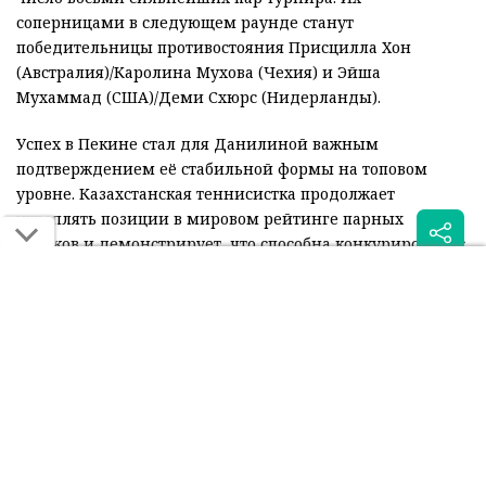
соперницами в следующем раунде станут
победительницы противостояния Присцилла Хон
(Австралия)/Каролина Мухова (Чехия) и Эйша
Мухаммад (США)/Деми Схюрс (Нидерланды).
Успех в Пекине стал для Данилиной важным
подтверждением её стабильной формы на топовом
уровне. Казахстанская теннисистка продолжает
укреплять позиции в мировом рейтинге парных
игроков и демонстрирует, что способна конкурировать с
лидерами тура.
Читайте также: