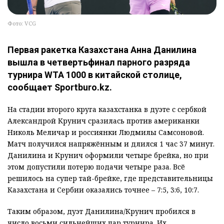
Фото: VCG
Первая ракетка Казахстана Анна Данилина
вышла в четвертьфинал парного разряда
турнира WTA 1000 в китайской столице,
сообщает Sportburo.kz.
На стадии второго круга казахстанка в дуэте с сербкой
Александрой Крунич сразилась против американки
Николь Меличар и россиянки Людмилы Самсоновой.
Матч получился напряжённым и длился 1 час 37 минут.
Данилина и Крунич оформили четыре брейка, но при
этом допустили потерю подачи четыре раза. Всё
решилось на супер тай-брейке, где представительницы
Казахстана и Сербии оказались точнее – 7:5, 3:6, 10:7.
Таким образом, дуэт Данилина/Крунич пробился в
число восьми сильнейших пар турнира. Их