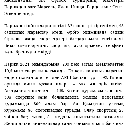
қабылдайды. Ал футбол турнирінің матчтары
Парижден өзге Марсель, Лион, Ницца, Бордо және Сент-
Этьенде өтеді.
Париждегі ойындарға негізгі 32 спорт түрі кіргенімен, 48
сайыстан жарыстар өтеді. Әрбір олимпиада сайын
бірнеше жаңа спорт түрлері бағдарламаға енгізіледі.
Биыл с
кейтбординг, спорттық тауға өрмелеу, серфинг
және брейк-данс кірді.
Париж-2024 ойындарына 200-ден астам мемлекеттен
10,5 мың спортшы қатысады. Ең көп спортшы апаратын
елдер тізімін әдеттегідей АҚШ бастап тұр – 592. Екінші
орында ойын қожайындары – 587. Ал үздік үштікті
Австралия түйіндейді – 468. Қытай құрамасы сапында
398 спортшы ғана болғанымен, жалпы делегация
құрамында 800 адам бар. Ал Қазақстан ұлттық
құрамасы 80 спортшыдан тұрады. Олар спорттың 25
түрінен бақ сынап, 81 медаль жиынтығына таласады.
Жеңіп алған лицензиялар саны бойынша көш басында