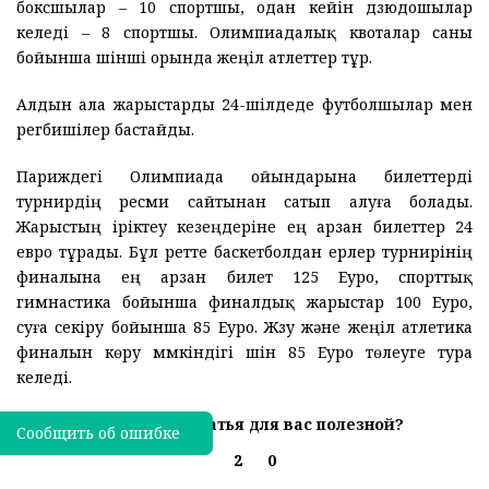
боксшылар – 10 спортшы, одан кейін дзюдошылар
келеді – 8 спортшы. Олимпиадалық квоталар саны
бойынша үшінші орында жеңіл атлеттер тұр.
Алдын ала жарыстарды 24-шілдеде футболшылар мен
регбишілер бастайды.
Париждегі Олимпиада ойындарына билеттерді
турнирдің ресми сайтынан сатып алуға болады.
Жарыстың іріктеу кезеңдеріне ең арзан билеттер 24
евро тұрады. Бұл ретте баскетболдан ерлер турнирінің
финалына ең арзан билет 125 Еуро, спорттық
гимнастика бойынша финалдық жарыстар 100 Еуро,
суға секіру бойынша 85 Еуро. Жүзу және жеңіл атлетика
финалын көру мүмкіндігі үшін 85 Еуро төлеуге тура
келеді.
Была ли эта статья для вас полезной?
Сообщить об ошибке
2
0