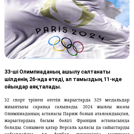
33-ші Олимпиаданың ашылу салтанаты
шілденің 26-нда өтеді, ал тамыздың 11-нде
ойындар аяқталады.
32 спорт түрінен өтетін жарыстарда 329 медальдар
жиынтығы сарапқа салынады. 2024 жылғы жазғы
Олимпиаданың астанасы Париж болып аталғандықтан,
жарыстардың басым бөлігі Франция астанасында
болады. Сонымен қатар Версаль қаласы да сайыстарды