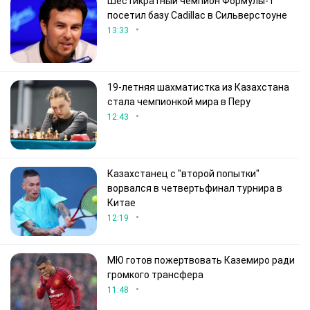
Шестикратный чемпион Формулы-1
посетил базу Cadillac в Сильверстоуне
•
13:33
19-летняя шахматистка из Казахстана
стала чемпионкой мира в Перу
•
12:43
Казахстанец с "второй попытки"
ворвался в четвертьфинал турнира в
Китае
•
12:19
МЮ готов пожертвовать Каземиро ради
громкого трансфера
•
11:48