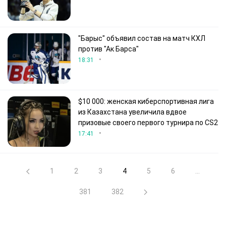
"Барыс" объявил состав на матч КХЛ
против "Ак Барса"
•
18:31
$10 000: женская киберспортивная лига
из Казахстана увеличила вдвое
призовые своего первого турнира по CS2
•
17:41
1
2
3
4
5
6
...
381
382