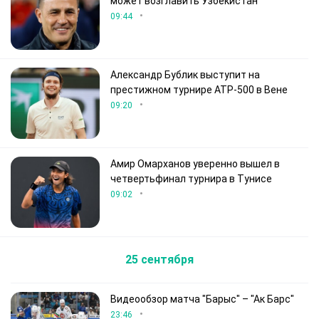
может возглавить Узбекистан
•
09:44
Александр Бублик выступит на
престижном турнире ATP-500 в Вене
•
09:20
Амир Омарханов уверенно вышел в
четвертьфинал турнира в Тунисе
•
09:02
25 сентября
Видеообзор матча "Барыс" – "Ак Барс"
•
23:46