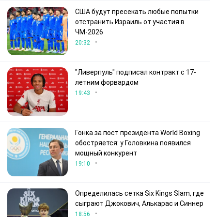
США будут пресекать любые попытки
отстранить Израиль от участия в
ЧМ-2026
•
20:32
"Ливерпуль" подписал контракт с 17-
летним форвардом
•
19:43
Гонка за пост президента World Boxing
обостряется: у Головкина появился
мощный конкурент
•
19:10
Определилась сетка Six Kings Slam, где
сыграют Джокович, Алькарас и Синнер
•
18:56