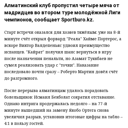
Алматинский клуб пропустил четыре мяча от
мадридцев во втором туре молодёжной Лиги
чемпионов, сообщает Sportburo.kz.
Старт встречи оказался для хозяев тяжёлым: уже на 8-й
минуте счёт открыл форвард "Реала" Хайме Портерос, а
вскоре Виктор Валдепеньяс удвоил преимущество
испанцев. "Кайрат" получил шанс вернуться в игру
после назначения пенальти, но Азамат Туякбаев не
сумел реализовать удар с "точки". Наказание
последовало почти сразу – Роберто Мартин довёл счёт
до разгромного.
После перерыва алматинцам удалось порадовать
болельщиков: Исмаил Бекболат сократил отставание.
Однако интрига продержалась недолго – на 77-й
минуте вышедший на замену Якобо Ортега снова
увеличил разрыв, установив итоговые цифры на табло –
4:1 в пользу гостей.