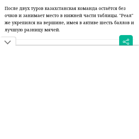
После двух туров казахстанская команда остаётся без
очков и занимает место в нижней части таблицы. "Реал"
же укрепился на вершине, имея в активе шесть баллов и
лучшую разницу мячей.
Читайте также:
Суперкомпьютер оценил
"Реал" заплатил сотни
шансы "Кайрата" в игре с
тысяч евро за тишину в
"Реалом"
алматинском отеле
Была ли эта статья для вас полезной?
Сообщить об ошибке
0
0