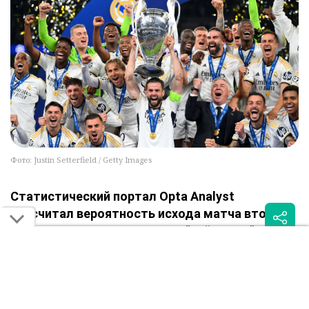
Фото: Justin Setterfield / Getty Images
Статистический портал Opta Analyst
рассчитал вероятность исхода матча второго
тура Лиги чемпионов между "Кайратом" и
мадридским "Реалом", сообщает Sportburo.kz.
По данным суперкомпьютера, алматинцы имеют лишь
7,9% шансов на победу. Вероятность ничьей оценивается