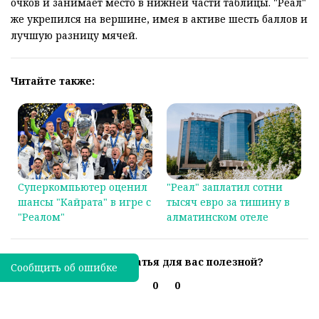
очков и занимает место в нижней части таблицы. "Реал"
же укрепился на вершине, имея в активе шесть баллов и
лучшую разницу мячей.
Читайте также:
Суперкомпьютер оценил
"Реал" заплатил сотни
шансы "Кайрата" в игре с
тысяч евро за тишину в
"Реалом"
алматинском отеле
Была ли эта статья для вас полезной?
Сообщить об ошибке
0
0