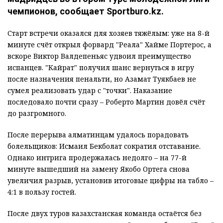
чемпионов, сообщает Sportburo.kz.
Старт встречи оказался для хозяев тяжёлым: уже на 8-й
минуте счёт открыл форвард "Реала" Хайме Портерос, а
вскоре Виктор Валдепеньяс удвоил преимущество
испанцев. "Кайрат" получил шанс вернуться в игру
после назначения пенальти, но Азамат Туякбаев не
сумел реализовать удар с "точки". Наказание
последовало почти сразу – Роберто Мартин довёл счёт
до разгромного.
После перерыва алматинцам удалось порадовать
болельщиков: Исмаил Бекболат сократил отставание.
Однако интрига продержалась недолго – на 77-й
минуте вышедший на замену Якобо Ортега снова
увеличил разрыв, установив итоговые цифры на табло –
4:1 в пользу гостей.
После двух туров казахстанская команда остаётся без