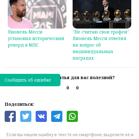
"Не считаю свои трофеи".
Лионель Месси
Лионель Месси ответил
установил исторический
на вопрос об
рекорд в МЛС
индивидуальных
наградах
Была ли эта статья для вас полезной?
Сообщить об ошибке
0
0
Поделиться:
Если вы нашли ошибку в тексте на смартфоне, выделите её и