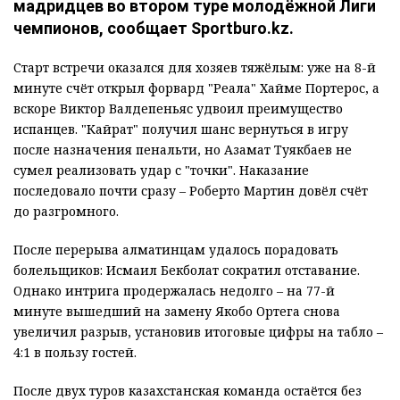
Фото: ФК "Кайрат"
Алматинский клуб пропустил четыре мяча от
мадридцев во втором туре молодёжной Лиги
чемпионов, сообщает Sportburo.kz.
Старт встречи оказался для хозяев тяжёлым: уже на 8-й
минуте счёт открыл форвард "Реала" Хайме Портерос, а
вскоре Виктор Валдепеньяс удвоил преимущество
испанцев. "Кайрат" получил шанс вернуться в игру
после назначения пенальти, но Азамат Туякбаев не
сумел реализовать удар с "точки". Наказание
последовало почти сразу – Роберто Мартин довёл счёт
до разгромного.