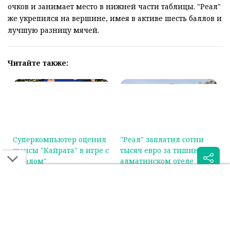
После перерыва алматинцам удалось порадовать
болельщиков: Исмаил Бекболат сократил отставание.
Однако интрига продержалась недолго – на 77-й
минуте вышедший на замену Якобо Ортега снова
увеличил разрыв, установив итоговые цифры на табло –
4:1 в пользу гостей.
После двух туров казахстанская команда остаётся без
очков и занимает место в нижней части таблицы. "Реал"
же укрепился на вершине, имея в активе шесть баллов и
лучшую разницу мячей.
Читайте также: