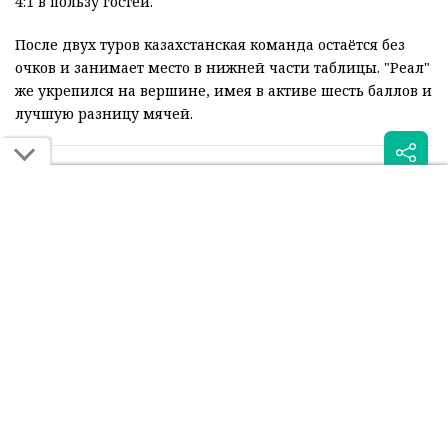
4:1 в пользу гостей.
После двух туров казахстанская команда остаётся без
очков и занимает место в нижней части таблицы. "Реал"
же укрепился на вершине, имея в активе шесть баллов и
лучшую разницу мячей.
Читайте также:
Суперкомпьютер оценил
"Реал" заплатил сотни
шансы "Кайрата" в игре с
тысяч евро за тишину в
"Реалом"
алматинском отеле
Была ли эта статья для вас полезной?
Сообщить об ошибке