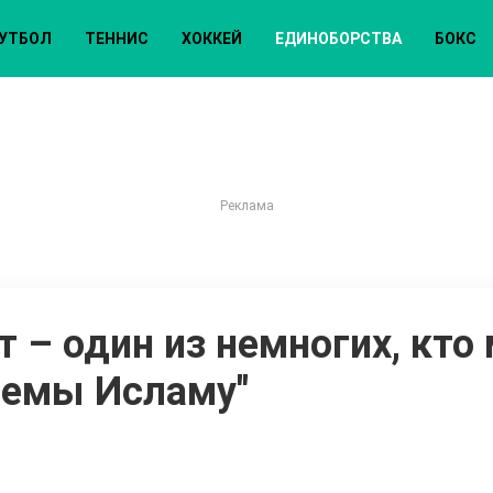
УТБОЛ
ТЕННИС
ХОККЕЙ
ЕДИНОБОРСТВА
БОКС
т – один из немногих, кто
лемы Исламу"