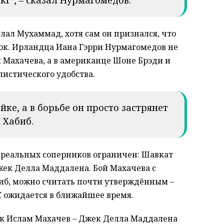
лал Мухаммад, хотя сам он признался, что
нок. Ирландца Иана Гэрри Нурмагомедов не
 Махачева, а в американце Шоне Брэди и
илистического удобства.
йке, а в борьбе он просто застрянет
л Хабиб.
 реальных соперников ограничен: Шавкат
жек Делла Маддалена. Бой Махачева с
иб, можно считать почти утверждённым –
C ожидается в ближайшее время.
к Ислам Махачев – Джек Делла Маддалена