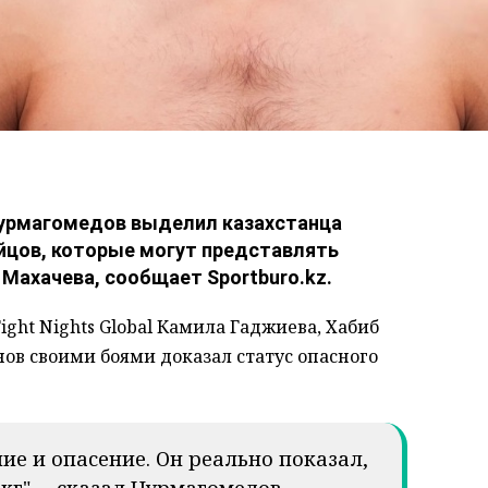
урмагомедов выделил казахстанца
йцов, которые могут представлять
 Махачева, сообщает Sportburo.kz.
ight Nights Global Камила Гаджиева, Хабиб
ов своими боями доказал статус опасного
ие и опасение. Он реально показал,
 кг", – сказал Нурмагомедов.