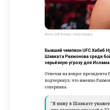
Фото: Jeff Bottari / Getty Images
Бывший чемпион UFC Хабиб Н
Шавката Рахмонова среди бо
серьёзную угрозу для Ислама
Отвечая на вопрос президента F
подчеркнул, что именно Рахмон
соперника.
"Я вижу в Шавкате уважен
что является угрозой в 77