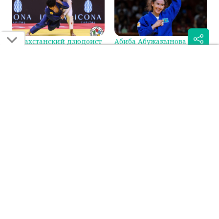
Казахстанский дзюдоист
Абиба Абужакынова
сразится за бронзу на
стала первой в мировом
Гран-при в Циндао
рейтинге IJF
Была ли эта статья для вас полезной?
Сообщить об ошибке
0
0
Поделиться:
Если вы нашли ошибку в тексте на смартфоне, выделите её и
нажмите на кнопку "Сообщить об ошибке"