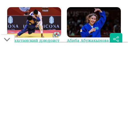
Казахстанский дзюдоист
Абиба Абужакынова
сразится за бронзу на
стала первой в мировом
Гран-при в Циндао
рейтинге IJF
Была ли эта статья для вас полезной?
Сообщить об ошибке
0
0
Поделиться:
Если вы нашли ошибку в тексте на смартфоне, выделите её и