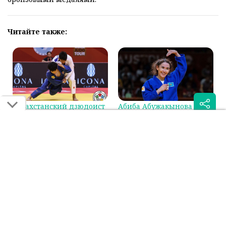
Читайте также:
Казахстанский дзюдоист
Абиба Абужакынова
сразится за бронзу на
стала первой в мировом
Гран-при в Циндао
рейтинге IJF
Была ли эта статья для вас полезной?
Сообщить об ошибке
0
0
Поделиться: