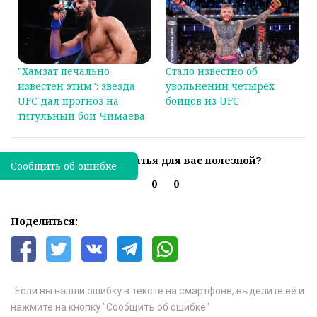
"Хамзат печально
Стало известно об
известен этим": звезда
увольнении четырёх
UFC дал прогноз на
бойцов из UFC
титульный бой Чимаева
Была ли эта статья для вас полезной?
Сообщить об ошибке
0
0
Поделиться:
Если вы нашли ошибку в тексте на смартфоне, выделите её и
нажмите на кнопку "Сообщить об ошибке"