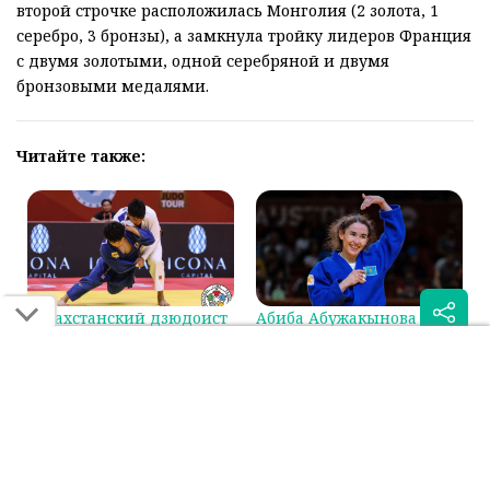
второй строчке расположилась Монголия (2 золота, 1
серебро, 3 бронзы), а замкнула тройку лидеров Франция
с двумя золотыми, одной серебряной и двумя
бронзовыми медалями.
Читайте также:
Казахстанский дзюдоист
Абиба Абужакынова
сразится за бронзу на
стала первой в мировом
Гран-при в Циндао
рейтинге IJF
Была ли эта статья для вас полезной?
Сообщить об ошибке
0
0