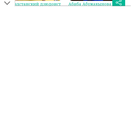
Казахстанский дзюдоист
Абиба Абужакынова
сразится за бронзу на
стала первой в мировом
Гран-при в Циндао
рейтинге IJF
Была ли эта статья для вас полезной?
Сообщить об ошибке
0
0
Поделиться:
Если вы нашли ошибку в тексте на смартфоне, выделите её и
нажмите на кнопку "Сообщить об ошибке"
ДЗЮДО
ЕДИНОБОРСТВА