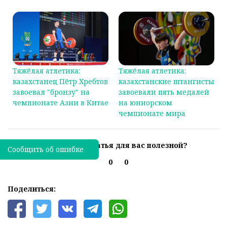
Тяжёлая атлетика:
Тяжёлая атлетика:
казахстанец Пётр Хребтов
казахстанские штангисты
завоевал "бронзу" на
завоевали пять медалей
чемпионате Азии в Китае
на юниорском
чемпионате мира
Была ли эта статья для вас полезной?
Сообщить об ошибке
0
0
Поделиться: