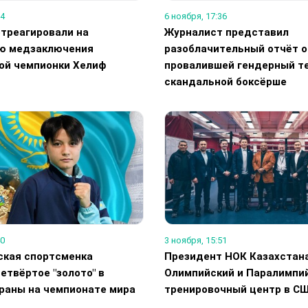
24
6 ноября, 17:36
отреагировали на
Журналист представил
ю медзаключения
разоблачительный отчёт о
ой чемпионки Хелиф
провалившей гендерный т
скандальной боксёрше
40
3 ноября, 15:51
ская спортсменка
Президент НОК Казахстан
етвёртое "золото" в
Олимпийский и Паралимпи
траны на чемпионате мира
тренировочный центр в С