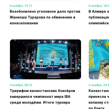
6 ноября, 19:13
6 ноября, 18:
Возобновлено уголовное дело против
В Алжире 
Жанкоша Турарова по обвинению в
публикаци
изнасиловании
олимпийск
4 ноября, 08:10
3 ноября, 20:
Триумфом казахстанских боксёров
Казахстан
завершился чемпионат мира IBA
принесла ч
среди молодёжи. Итоги турнира
копилку с
по боксу