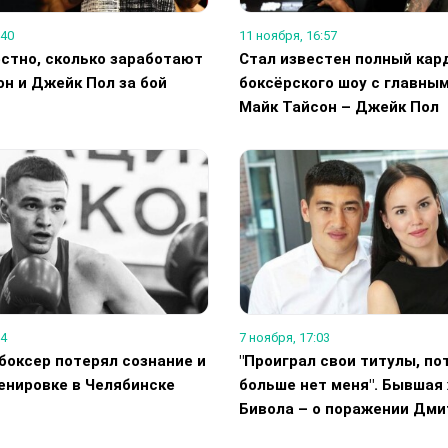
:40
11 ноября, 16:57
стно, сколько заработают
Стал известен полный кар
н и Джейк Пол за бой
боксёрского шоу с главны
Майк Тайсон – Джейк Пол
34
7 ноября, 17:03
боксер потерял сознание и
"Проиграл свои титулы, по
енировке в Челябинске
больше нет меня". Бывшая
Бивола – о поражении Дми