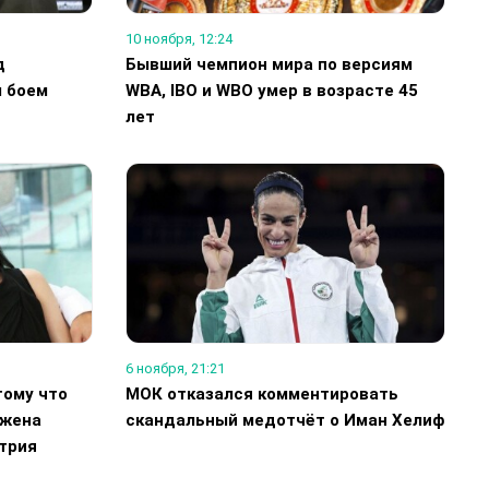
10 ноября, 12:24
д
Бывший чемпион мира по версиям
м боем
WBA, IBO и WBO умер в возрасте 45
лет
6 ноября, 21:21
тому что
МОК отказался комментировать
 жена
скандальный медотчёт о Иман Хелиф
трия