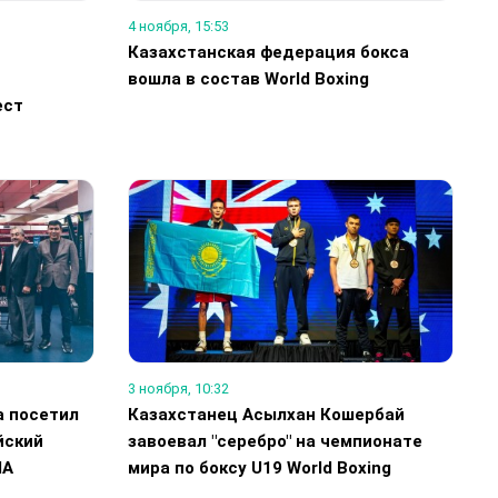
4 ноября, 15:53
Казахстанская федерация бокса
вошла в состав World Boxing
ест
3 ноября, 10:32
а посетил
Казахстанец Асылхан Кошербай
йский
завоевал "серебро" на чемпионате
ША
мира по боксу U19 World Boxing