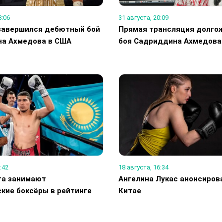
8:06
31 августа, 20:09
завершился дебютный бой
Прямая трансляция долго
а Ахмедова в США
боя Садриддина Ахмедова
:42
18 августа, 16:34
та занимают
Ангелина Лукас анонсиров
кие боксёры в рейтинге
Китае