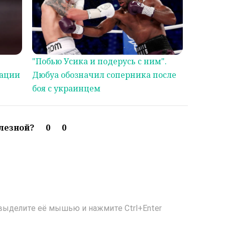
"Побью Усика и подерусь с ним".
кации
Дюбуа обозначил соперника после
боя с украинцем
олезной?
0
0
выделите её мышью и нажмите Ctrl+Enter