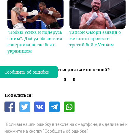
"Побью Усика и подерусь
Тайсон Фьюри заявил о
с ним". Дюбуа обозначил
желании провести
соперника после боя с
третий бой с Усиком
украинцем
Была ли эта статья для вас полезной?
Сообщить об ошибке
0
0
Поделиться:
Если вы нашли ошибку в тексте на смартфоне, выделите её и
нажмите на кнопку "Сообщить об ошибке"