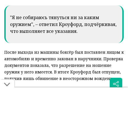
"Я не собираюсь тянуться ни за каким
оружием", – ответил Кроуфорд, подчёркивая,
что выполняет все указания.
После выхода из машины боксёр был поставлен лицом к
автомобилю и временно закован в наручники. Проверка
документов показала, что разрешение на ношение
оружия у него имеется. В итоге Кроуфорд был отпущен,
получив лишь обвинение в неосторожном вождении.
Инцидент вызвал широкий резонанс в США, однако сам
спортсмен отказался давать комментарии по поводу
произошедшего. Несмотря на конфликт с
полицейскими, серьёзных обвинений против
абсолютного чемпиона мира выдвинуто не было.