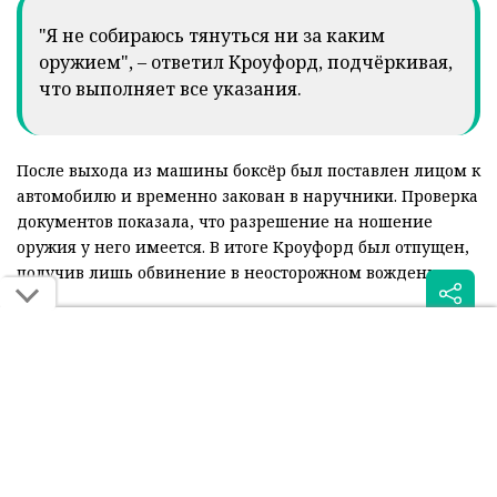
"Я не собираюсь тянуться ни за каким
оружием", – ответил Кроуфорд, подчёркивая,
что выполняет все указания.
После выхода из машины боксёр был поставлен лицом к
автомобилю и временно закован в наручники. Проверка
документов показала, что разрешение на ношение
оружия у него имеется. В итоге Кроуфорд был отпущен,
получив лишь обвинение в неосторожном вождении.
Инцидент вызвал широкий резонанс в США, однако сам
спортсмен отказался давать комментарии по поводу
произошедшего. Несмотря на конфликт с
полицейскими, серьёзных обвинений против
абсолютного чемпиона мира выдвинуто не было.
Читайте также: