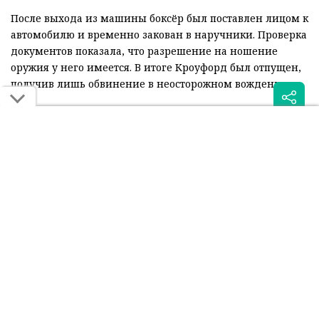
После выхода из машины боксёр был поставлен лицом к
автомобилю и временно закован в наручники. Проверка
документов показала, что разрешение на ношение
оружия у него имеется. В итоге Кроуфорд был отпущен,
получив лишь обвинение в неосторожном вождении.
Инцидент вызвал широкий резонанс в США, однако сам
спортсмен отказался давать комментарии по поводу
произошедшего. Несмотря на конфликт с
полицейскими, серьёзных обвинений против
абсолютного чемпиона мира выдвинуто не было.
Читайте также: