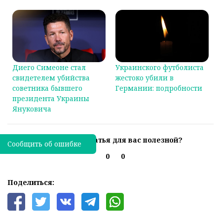
Диего Симеоне стал
Украинского футболиста
свидетелем убийства
жестоко убили в
советника бывшего
Германии: подробности
президента Украины
Януковича
Была ли эта статья для вас полезной?
Сообщить об ошибке
0
0
Поделиться: