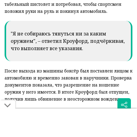
табельный пистолет и потребовал, чтобы спортсмен
положил руки на руль и покинул автомобиль.
"Я не собираюсь тянуться ни за каким
оружием", – ответил Кроуфорд, подчёркивая,
что выполняет все указания.
После выхода из машины боксёр был поставлен лицом к
автомобилю и временно закован в наручники. Проверка
документов показала, что разрешение на ношение
оружия у него имеется. В итоге Кроуфорд был отпущен,
получив лишь обвинение в неосторожном вождении.
Инцидент вызвал широкий резонанс в США, однако сам
спортсмен отказался давать комментарии по поводу
произошедшего. Несмотря на конфликт с
полицейскими, серьёзных обвинений против