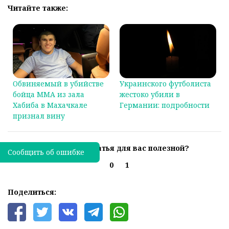
Читайте также:
Обвиняемый в убийстве
Украинского футболиста
бойца MMA из зала
жестоко убили в
Хабиба в Махачкале
Германии: подробности
признал вину
Была ли эта статья для вас полезной?
Сообщить об ошибке
0
1
Поделиться: