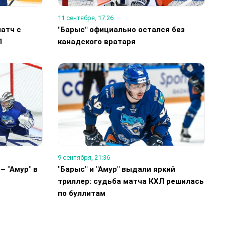
11 сентября, 17:26
матч с
"Барыс" официально остался без
Л
канадского вратаря
9 сентября, 21:36
– "Амур" в
"Барыс" и "Амур" выдали яркий
триллер: судьба матча КХЛ решилась
по буллитам