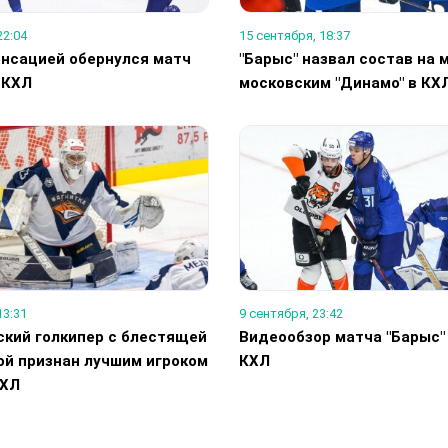
22:04
15 сентября, 18:37
енсацией обернулся матч
"Барыс" назвал состав на 
 КХЛ
московским "Динамо" в КХ
13:31
9 сентября, 23:42
ский голкипер с блестящей
Видеообзор матча "Барыс" 
ой признан лучшим игроком
КХЛ
ВХЛ