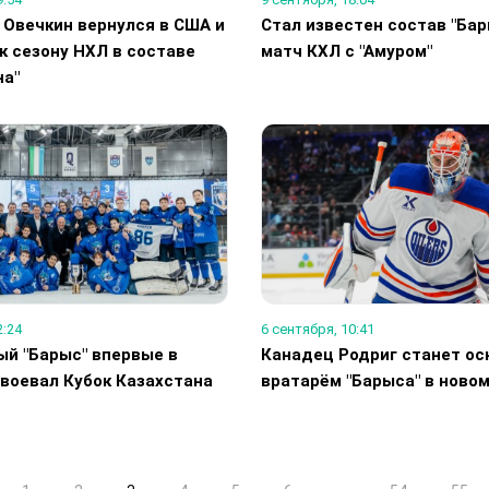
 Овечкин вернулся в США и
Стал известен состав "Бар
к сезону НХЛ в составе
матч КХЛ с "Амуром"
на"
2:24
6 сентября, 10:41
й "Барыс" впервые в
Канадец Родриг станет о
авоевал Кубок Казахстана
вратарём "Барыса" в новом