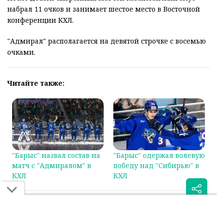
набрал 11 очков и занимает шестое место в Восточной
конференции КХЛ.
"Адмирал" располагается на девятой строчке с восемью
очками.
Читайте также:
"Барыс" назвал состав на
"Барыс" одержал волевую
матч с "Адмиралом" в
победу над "Сибирью" в
КХЛ
КХЛ
Была ли эта статья для вас полезной?
Сообщить об ошибке