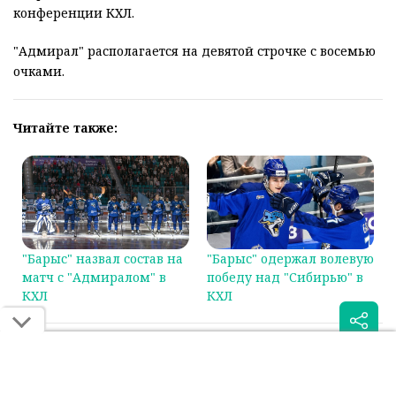
конференции КХЛ.
"Адмирал" располагается на девятой строчке с восемью
очками.
Читайте также:
"Барыс" назвал состав на
"Барыс" одержал волевую
матч с "Адмиралом" в
победу над "Сибирью" в
КХЛ
КХЛ
Была ли эта статья для вас полезной?
Сообщить об ошибке
0
0