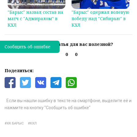
"Барыс" назвал состав на
"Барыс" одержал волевую
матч с "Адмиралом" в
победу над "Сибирью" в
КХЛ
КХЛ
Была ли эта статья для вас полезной?
Сообщить об ошибке
0
0
Поделиться:
Если вы нашли ошибку в тексте на смартфоне, выделите её и
нажмите на кнопку "Сообщить об ошибке"
ХК БАРЫС
КХЛ