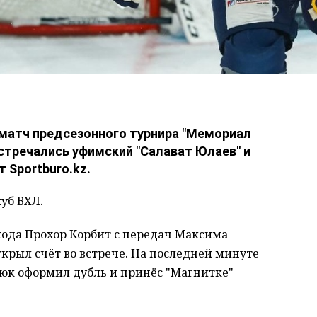
 матч предсезонного турнира "Мемориал
встречались уфимский "Салават Юлаев" и
 Sportburo.kz.
луб ВХЛ.
иода Прохор Корбит с передач Максима
крыл счёт во встрече. На последней минуте
юк оформил дубль и принёс "Магнитке"