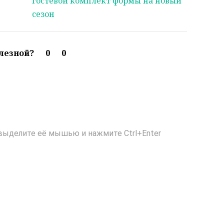
гостевой комплект формы на новый
сезон
олезной?
0
0
выделите её мышью и нажмите Ctrl+Enter