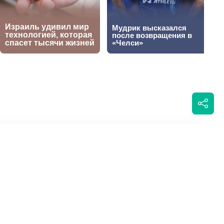
омом
Написать автору