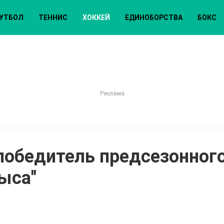
УТБОЛ
ТЕННИС
ХОККЕЙ
ЕДИНОБОРСТВА
БОКС
обедитель предсезонного
ыса"