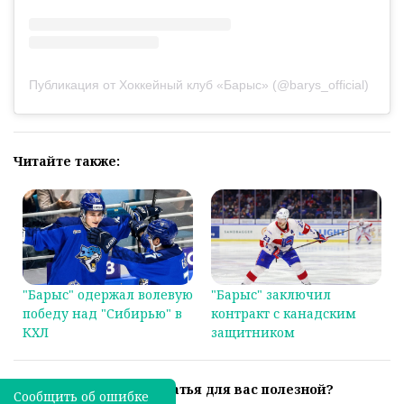
Публикация от Хоккейный клуб «Барыс» (@barys_official)
Читайте также:
"Барыс" одержал волевую
"Барыс" заключил
победу над "Сибирью" в
контракт с канадским
КХЛ
защитником
Была ли эта статья для вас полезной?
Сообщить об ошибке