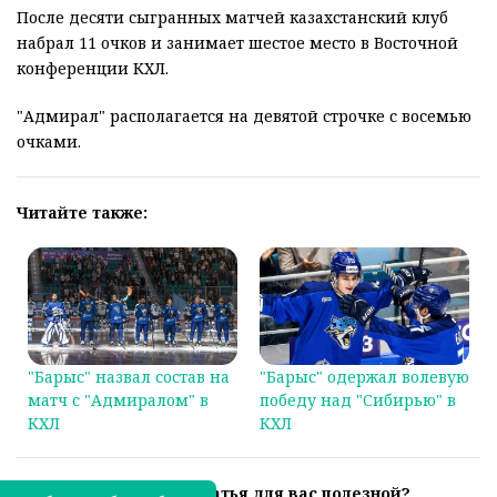
После десяти сыгранных матчей казахстанский клуб
набрал 11 очков и занимает шестое место в Восточной
конференции КХЛ.
"Адмирал" располагается на девятой строчке с восемью
очками.
Читайте также:
"Барыс" назвал состав на
"Барыс" одержал волевую
матч с "Адмиралом" в
победу над "Сибирью" в
КХЛ
КХЛ
Была ли эта статья для вас полезной?