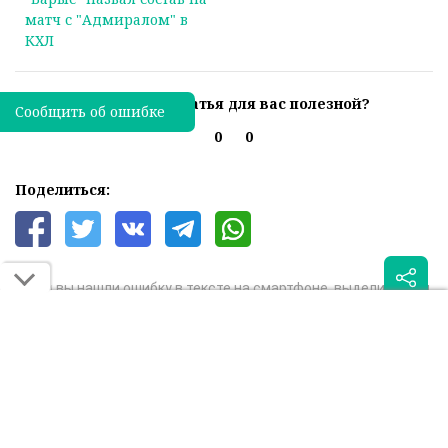
матч с "Адмиралом" в
победу над "Сибирью" в
КХЛ
КХЛ
Была ли эта статья для вас полезной?
Сообщить об ошибке
0
0
Поделиться:
Если вы нашли ошибку в тексте на смартфоне, выделите её и
нажмите на кнопку "Сообщить об ошибке"
ХК БАРЫС
КХЛ