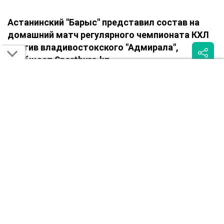
Астанинский "Барыс" представил состав на
домашний матч регулярного чемпионата КХЛ
против владивостокского "Адмирала",
сообщает Sportburo.kz.
Поединок начнётся в 19:30 по времени Астаны.