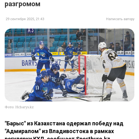
разгромом
29 сентября 2025, 21:43
Написать автору
Фото: Hcbarys.kz
"Барыс" из Казахстана одержал победу над
"Адмиралом" из Владивостока в рамках
регулярки КХЛ, сообщает Sportburo.kz.