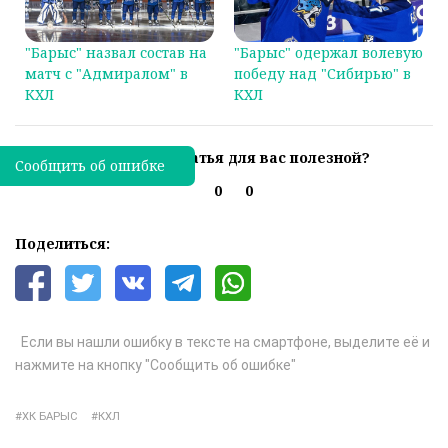
"Барыс" назвал состав на
"Барыс" одержал волевую
матч с "Адмиралом" в
победу над "Сибирью" в
КХЛ
КХЛ
Была ли эта статья для вас полезной?
Сообщить об ошибке
0
0
Поделиться:
Если вы нашли ошибку в тексте на смартфоне, выделите её и
нажмите на кнопку "Сообщить об ошибке"
ХК БАРЫС
КХЛ