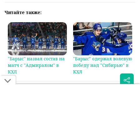
Читайте также:
"Барыс" назвал состав на
"Барыс" одержал волевую
матч с "Адмиралом" в
победу над "Сибирью" в
КХЛ
КХЛ
Была ли эта статья для вас полезной?
Сообщить об ошибке
0
0
Поделиться: