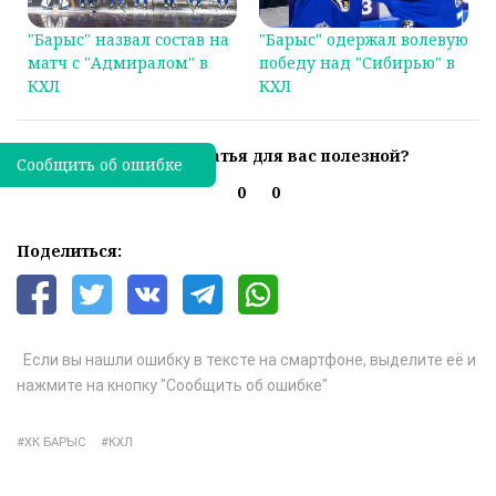
"Барыс" назвал состав на
"Барыс" одержал волевую
матч с "Адмиралом" в
победу над "Сибирью" в
КХЛ
КХЛ
Была ли эта статья для вас полезной?
Сообщить об ошибке
0
0
Поделиться:
Если вы нашли ошибку в тексте на смартфоне, выделите её и
нажмите на кнопку "Сообщить об ошибке"
ХК БАРЫС
КХЛ