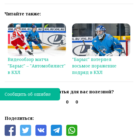
Читайте также:
Видеообзор матча
"Барыс" потерпел
"Барыс" – "Автомобилист"
восьмое поражение
в КХЛ
подряд в КХЛ
Была ли эта статья для вас полезной?
Сообщить об ошибке
0
0
Поделиться: