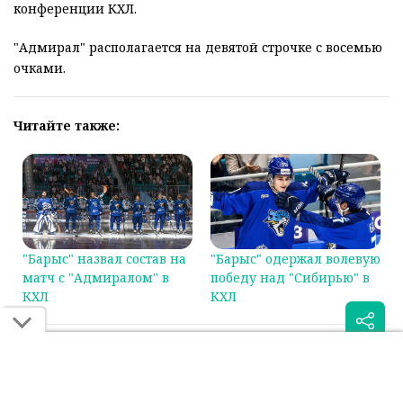
конференции КХЛ.
"Адмирал" располагается на девятой строчке с восемью
очками.
Читайте также:
"Барыс" назвал состав на
"Барыс" одержал волевую
матч с "Адмиралом" в
победу над "Сибирью" в
КХЛ
КХЛ
Была ли эта статья для вас полезной?
Сообщить об ошибке
0
0