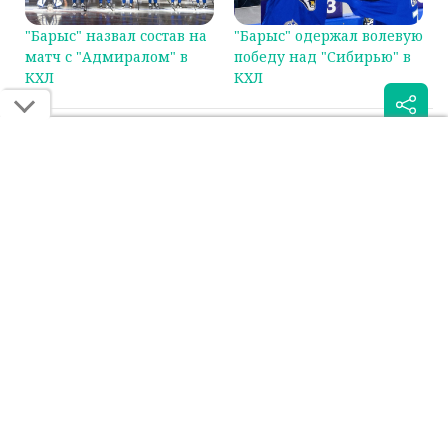
"Барыс" назвал состав на
"Барыс" одержал волевую
матч с "Адмиралом" в
победу над "Сибирью" в
КХЛ
КХЛ
Была ли эта статья для вас полезной?
Сообщить об ошибке
0
0
Поделиться:
Если вы нашли ошибку в тексте на смартфоне, выделите её и
нажмите на кнопку "Сообщить об ошибке"
ХК БАРЫС
КХЛ