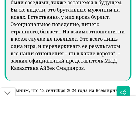
были соседями, также останемся в будущем.
Вы же видели, это брутальные мужчины на
конях. Естественно, у них кровь бурлит.
Эмоциональное поведение, ничего
страшного, бывает... На взаимоотношения ни
в коем случае не повлияет. Это всего лишь
одна игра, и перечеркивать ее результатом
все наши отношения – ни в какие ворота", –
заявил официальный представитель МИД
Казахстана Айбек Смадияров.
Напомним, что 12 сентября 2024 года на Всемирных
играх кочевников во время финала игры по кокпару, в
котором сборная Казахстана одержала
победу
над
командой из Кыргызстана со счетом 5:4, произошел
инцидент. После матча кыргызские игроки заявили, что
игра была несправедливой.