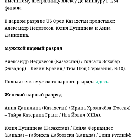
именитому
австралийцу Алексу де Минауру в 1/64
финала.
В парном разряде US Open Казахстан представят:
Александр Недовесов, Юлия Путинцева и Анна
Данилина.
Мужской парный разряд
Александр Недовесов (Казахстан) / Гонсало Эскобар
(Эквадор) – Кевин Кравиц / Тим Пюц (Германия, №10).
Полная сетка мужского парного разряда
здесь
.
Женский парный разряд
Анна Данилина (Казахстан) / Ирина Хромачёва (Россия)
– Тайра Катерина Грант / Ива Йович (США).
Юлия Путинцева (Казахстан) / Лейла Фернандес
(Канада) – Габриэла Дабровски (Канада) / Эрин Рутлифф