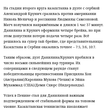
На стадии второго круга казахстанка в дуэте с сербкой
Александрой Крунич сразилась против американки
Николь Меличар и россиянки Людмилы Самсоновой.
Матч получился напряжённым и длился 1 час 37 минут.
Данилина и Крунич оформили четыре брейка, но при
этом допустили потерю подачи четыре раза. Всё
решилось на супер тай-брейке, где представительницы
Казахстана и Сербии оказались точнее – 7:5, 3:6, 10:7.
Таким образом, дуэт Данилина/Крунич пробился в
число восьми сильнейших пар турнира. Их
соперницами в следующем раунде станут
победительницы противостояния Присцилла Хон
(Австралия)/Каролина Мухова (Чехия) и Эйша
Мухаммад (США)/Деми Схюрс (Нидерланды).
Успех в Пекине стал для Данилиной важным
подтверждением её стабильной формы на топовом
уровне. Казахстанская теннисистка продолжает