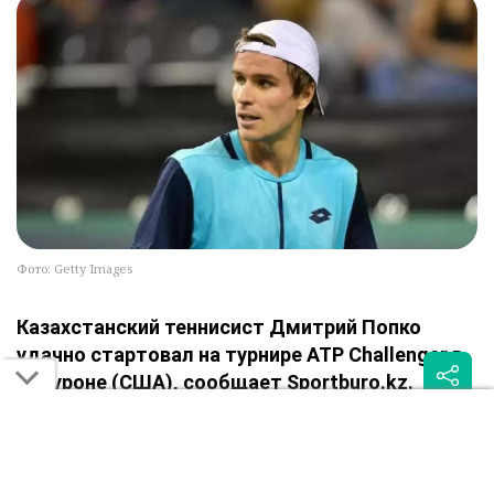
Фото: Getty Images
Казахстанский теннисист Дмитрий Попко
удачно стартовал на турнире ATP Challenger в
Тибуроне (США), сообщает Sportburo.kz.
В первом круге 214-я ракетка мира обыграл итальянца
Федерико Бондиоло (№389 ATP) в трёх сетах – 6:2, 5:7, 6:2.