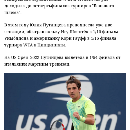
доходила до четвертьфиналов турниров "Большого
шлема".
В этом году Юлия Путинцева преподнесла уже две
сенсации, обыграв польку Игу Швентёк в 1/16 финала
Уимблдона и американку Кори Гауфф в 1/16 финала
турнира WTA в Цинциннати.
На US Open-2023 Путинцева вылетела в 1/64 финала от
итальянки Мартины Тревизан.