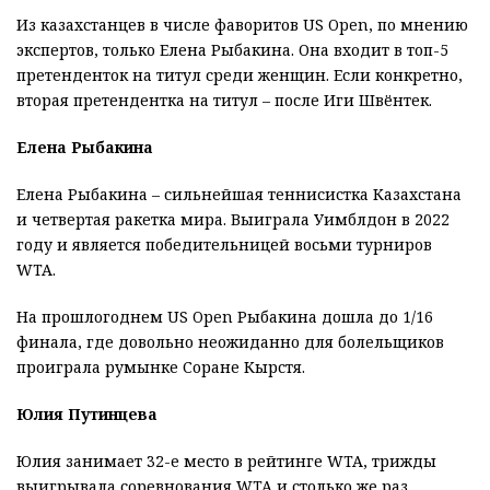
Из казахстанцев в
числе
фаворитов US Open
, по мнению
экспертов,
только Елена Рыбакина. Она входит в топ-5
претенденток на титул среди женщин
. Если конкретно,
вторая претендентка на титул – после Иги Швёнтек.
Елена Рыбакина
Елена Рыбакина – сильнейшая теннисистка Казахстана
и четвертая ракетка мира. Выиграла Уимблдон в 2022
году и является победительницей
восьми
турниров
WTA.
На прошлогоднем US Open
Рыбакина
дошла до 1/16
финала, где
довольно неожиданно для болельщиков
проиграла румынке Соране Кырстя.
Юлия Путинцева
Юлия з
анимает 32
-е
место в рейтинге WTA, трижды
выигрывала соревнования WTA и столько же раз