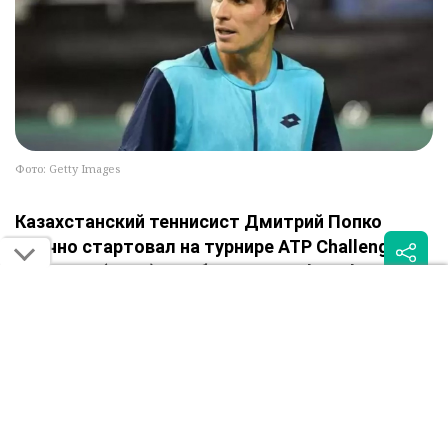
Фото: Getty Images
Казахстанский теннисист Дмитрий Попко
удачно стартовал на турнире ATP Challenger в
Тибуроне (США), сообщает Sportburo.kz.
В первом круге 214-я ракетка мира обыграл итальянца
Федерико Бондиоло (№389 ATP) в трёх сетах – 6:2, 5:7, 6:2.
Матч длился 2 часа 17 минут. За это время Попко
исполнил два эйса, допустил четыре двойные ошибки и
реализовал пять брейк-поинтов из 13. Несмотря на