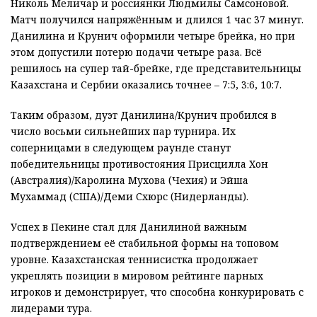
Николь Меличар и россиянки Людмилы Самсоновой.
Матч получился напряжённым и длился 1 час 37 минут.
Данилина и Крунич оформили четыре брейка, но при
этом допустили потерю подачи четыре раза. Всё
решилось на супер тай-брейке, где представительницы
Казахстана и Сербии оказались точнее – 7:5, 3:6, 10:7.
Таким образом, дуэт Данилина/Крунич пробился в
число восьми сильнейших пар турнира. Их
соперницами в следующем раунде станут
победительницы противостояния Присцилла Хон
(Австралия)/Каролина Мухова (Чехия) и Эйша
Мухаммад (США)/Деми Схюрс (Нидерланды).
Успех в Пекине стал для Данилиной важным
подтверждением её стабильной формы на топовом
уровне. Казахстанская теннисистка продолжает
укреплять позиции в мировом рейтинге парных
игроков и демонстрирует, что способна конкурировать с
лидерами тура.