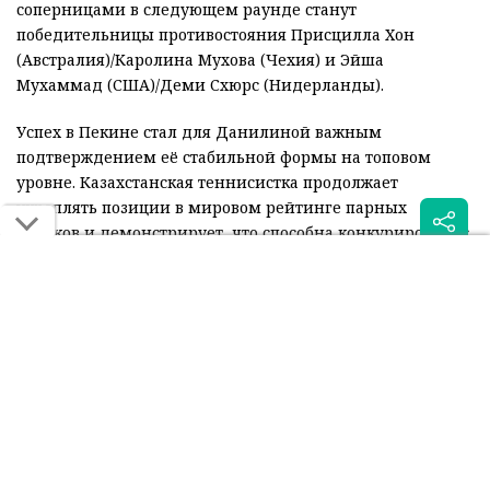
соперницами в следующем раунде станут
победительницы противостояния Присцилла Хон
(Австралия)/Каролина Мухова (Чехия) и Эйша
Мухаммад (США)/Деми Схюрс (Нидерланды).
Успех в Пекине стал для Данилиной важным
подтверждением её стабильной формы на топовом
уровне. Казахстанская теннисистка продолжает
укреплять позиции в мировом рейтинге парных
игроков и демонстрирует, что способна конкурировать с
лидерами тура.
Читайте также:
Казахстанец начал с
Вторая ракетка