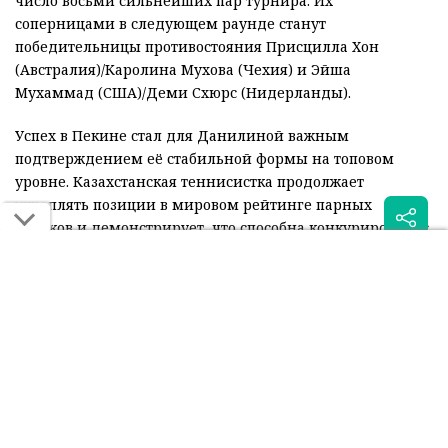
число восьми сильнейших пар турнира. Их
соперницами в следующем раунде станут
победительницы противостояния Присцилла Хон
(Австралия)/Каролина Мухова (Чехия) и Эйша
Мухаммад (США)/Деми Схюрс (Нидерланды).
Успех в Пекине стал для Данилиной важным
подтверждением её стабильной формы на топовом
уровне. Казахстанская теннисистка продолжает
укреплять позиции в мировом рейтинге парных
игроков и демонстрирует, что способна конкурировать с
лидерами тура.
Читайте также: