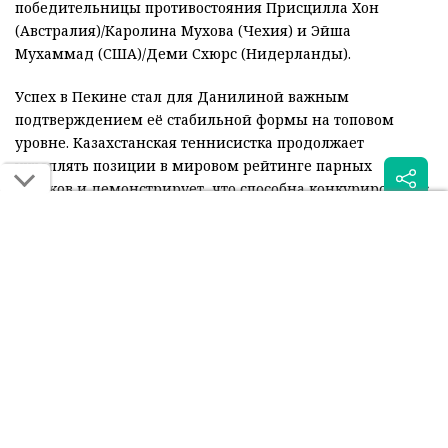
победительницы противостояния Присцилла Хон
(Австралия)/Каролина Мухова (Чехия) и Эйша
Мухаммад (США)/Деми Схюрс (Нидерланды).
Успех в Пекине стал для Данилиной важным
подтверждением её стабильной формы на топовом
уровне. Казахстанская теннисистка продолжает
укреплять позиции в мировом рейтинге парных
игроков и демонстрирует, что способна конкурировать с
лидерами тура.
Читайте также:
Казахстанец начал с
Вторая ракетка
победы на
Казахстана наконец