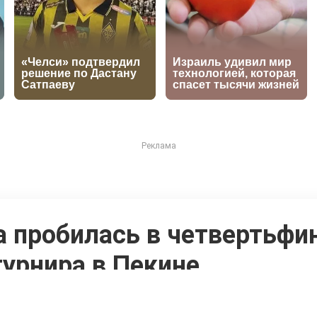
 пробилась в четвертьфи
урнира в Пекине