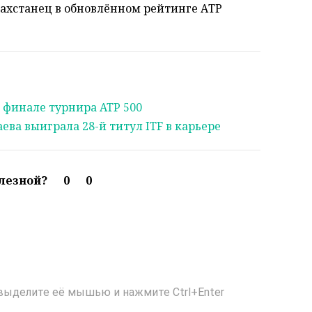
захстанец в обновлённом рейтинге АТР
 финале турнира ATP 500
ва выиграла 28-й титул ITF в карьере
олезной?
0
0
выделите её мышью и нажмите Ctrl+Enter